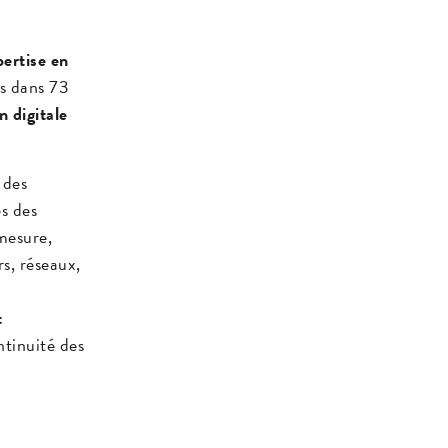
pertise en
rs dans 73
n digitale
 des
s des
 mesure,
s, réseaux,
t
ontinuité des