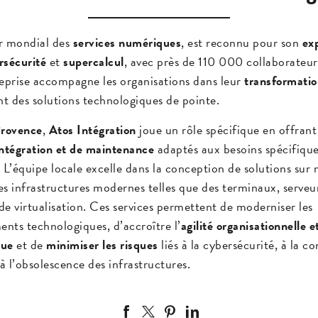
er mondial des
services numériques
, est reconnu pour son
ex
rsécurité
et
supercalcul
, avec près de 110 000 collaborateu
reprise accompagne les organisations dans leur
transformatio
t des solutions technologiques de pointe.
rovence
,
Atos Intégration
joue un rôle spécifique en offrant
intégration et de maintenance
adaptés aux besoins spécifique
. L’équipe locale excelle dans la conception de solutions sur
es infrastructures modernes telles que des terminaux, serveur
s de virtualisation. Ces services permettent de moderniser les
nts technologiques, d’accroître l’
agilité organisationnelle e
que
et de
minimiser les risques
liés à la cybersécurité, à la c
 à l’obsolescence des infrastructures.