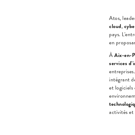
Atos, lead
cloud
,
cybe
pays. L'ent
en proposan
À
Aix-en-P
services d’
entreprises
intégrant d
et logiciel
environneme
technologi
activités et